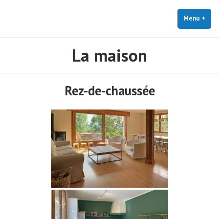
Accéder
au
Menu
+
dépl
rédu
contenu
La maison
Rez-de-chaussée